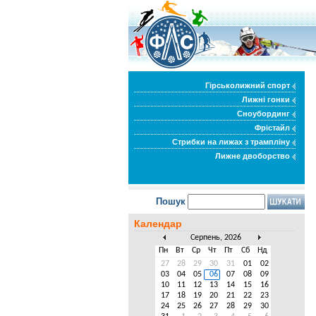
Гірськолижний спорт
Лижні гонки
Сноубординг
Фрістайл
Стрибки на лижах з трампліну
Лижне двоборство
Пошук
Календар
Серпень, 2026
Пн
Вт
Ср
Чт
Пт
Сб
Нд
27
28
29
30
31
01
02
03
04
05
06
07
08
09
10
11
12
13
14
15
16
17
18
19
20
21
22
23
24
25
26
27
28
29
30