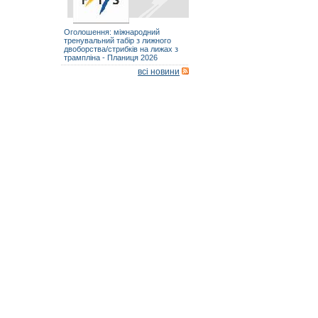
Оголошення: міжнародний
тренувальний табір з лижного
двоборства/стрибків на лижах з
трампліна - Планиця 2026
всі новини