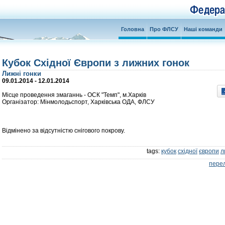
Головна
Про ФЛСУ
Наші команди
Кубок Східної Європи з лижних гонок
Лижні гонки
09.01.2014 - 12.01.2014
Місце проведення змаганнь - ОСК "Темп", м.Харків
Організатор: Мінмолодьспорт, Харківська ОДА, ФЛСУ
Відмінено за відсутністю снігового покрову.
tags:
кубок
східної
європи
л
перел