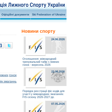
Офіційні документи
Ski Federation of Ukraine
Новини спорту
24.06.2026
Оголошення: міжнародний
тренувальний табір з лижних
гонок - вересень 2026
22.06.2026
ижних
гонок
ік змаганнь
Порядок реєстрації фіс-кодів для
участі у міжнародних змаганнях
FIS сезону 2026-2027 рр.
07.05.2026