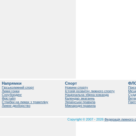
Напрямки
Спорт
ФЛ
Гірськолижний спорт
Новини спорту
През
Лижні гонки
Історія розвитку лижного спорту
Місц
Сноубординг
Національна збірна команда
Судд
Фрістайл
Календар змаганнь
Вете
Стрибки на лижах з трампліну
Українськи правила
Парт
Лижне двоборство
Міжнародні правила
Copyright © 2007 - 2026
Федерація лижного с