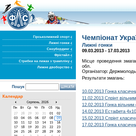
Чемпіонат Укра
Гірськолижний спорт
Лижні гонки
Лижні гонки
Сноубординг
09.03.2013 - 17.03.2013
Фрістайл
Місце проведення змага
Стрибки на лижах з трампліну
обл.
Лижне двоборство
Організатор: Держмолодь
Результати змагань:
Пошук
10.02.2013 Гонка класичн
Календар
11.02.2013 Спрінт вільни
Серпень, 2026
12.02.2013 Гонка вільним 
Пн
Вт
Ср
Чт
Пт
Сб
Нд
14.02.2013 Естафета 4х10
27
28
29
30
31
01
02
15.02.2013 Спрінт класи
03
04
05
06
07
08
09
10
11
12
13
14
15
16
17.02.2013 Гонка класичн
17
18
19
20
21
22
23
24
25
26
27
28
29
30