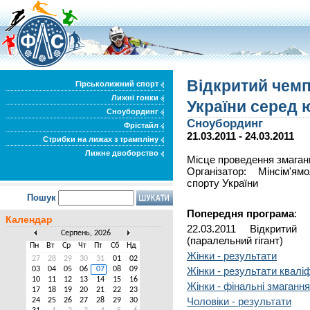
Відкритий чемп
Гірськолижний спорт
Лижні гонки
України серед 
Сноубординг
Сноубординг
Фрістайл
21.03.2011 - 24.03.2011
Стрибки на лижах з трампліну
Лижне двоборство
Місце проведення змаганн
Організатор: Мінсім'я
спорту України
Пошук
Попередня програма
:
Календар
22.03.2011 Відкритий
Серпень, 2026
(паралельний гігант)
Пн
Вт
Ср
Чт
Пт
Сб
Нд
Жінки - результати
27
28
29
30
31
01
02
03
04
05
06
07
08
09
Жінки - результати кваліф
10
11
12
13
14
15
16
Жінки - фінальні змагання
17
18
19
20
21
22
23
Чоловіки - результати
24
25
26
27
28
29
30