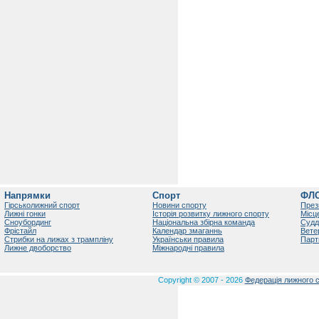
Напрямки
Спорт
ФЛ
Гірськолижний спорт
Новини спорту
През
Лижні гонки
Історія розвитку лижного спорту
Місц
Сноубординг
Національна збірна команда
Судд
Фрістайл
Календар змаганнь
Вете
Стрибки на лижах з трампліну
Українськи правила
Парт
Лижне двоборство
Міжнародні правила
Copyright © 2007 - 2026
Федерація лижного с