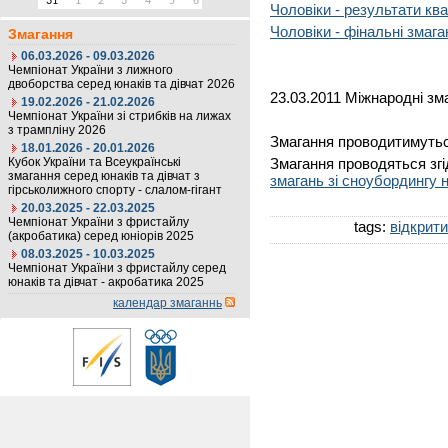
31
1
2
3
4
5
6
Чоловіки - результати ква
Чоловіки - фінальні змага
Змагання
06.03.2026 - 09.03.2026
Чемпіонат України з лижного
двоборства серед юнаків та дівчат 2026
23.03.2011 Міжнародні зма
19.02.2026 - 21.02.2026
Чемпіонат України зі стрибків на лижах
з трампліну 2026
Змагання проводитимутьс
18.01.2026 - 20.01.2026
Кубок України та Всеукраїнські
Змагання проводяться зг
змагання серед юнаків та дівчат з
змагань зі сноубордингу н
гірськолижного спорту - слалом-гігант
20.03.2025 - 22.03.2025
Чемпіонат України з фристайлу
tags:
відкрит
(акробатика) серед юніорів 2025
08.03.2025 - 10.03.2025
Чемпіонат України з фристайлу серед
юнаків та дівчат - акробатика 2025
календар змаганнь