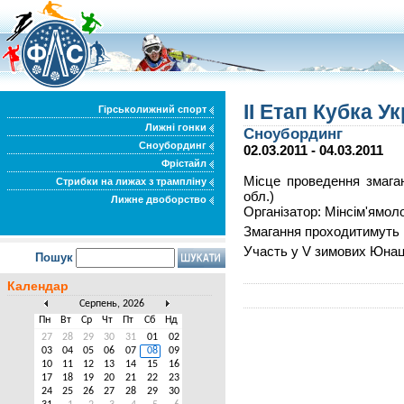
ІІ Етап Кубка У
Гірськолижний спорт
Лижні гонки
Сноубординг
Сноубординг
02.03.2011 - 04.03.2011
Фрістайл
Місце проведення змаган
Стрибки на лижах з трампліну
обл.)
Лижне двоборство
Організатор: Мінсім'ямол
Змагання проходитимуть 
Участь у V зимових Юнац
Пошук
Календар
Серпень, 2026
Пн
Вт
Ср
Чт
Пт
Сб
Нд
27
28
29
30
31
01
02
03
04
05
06
07
08
09
10
11
12
13
14
15
16
17
18
19
20
21
22
23
24
25
26
27
28
29
30