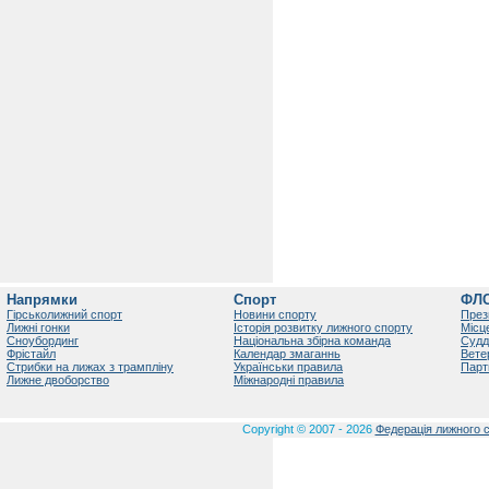
Напрямки
Спорт
ФЛ
Гірськолижний спорт
Новини спорту
През
Лижні гонки
Історія розвитку лижного спорту
Місц
Сноубординг
Національна збірна команда
Судд
Фрістайл
Календар змаганнь
Вете
Стрибки на лижах з трампліну
Українськи правила
Парт
Лижне двоборство
Міжнародні правила
Copyright © 2007 - 2026
Федерація лижного с