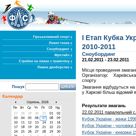
І Етап Кубка Ук
Гірськолижний спорт
Лижні гонки
2010-2011
Сноубординг
Сноубординг
Фрістайл
21.02.2011 - 23.02.2011
Стрибки на лижах з трампліну
Лижне двоборство
Місце проведення змаганн
Організатор: Харківсь
спорту
Пошук
Змагання відбудуться н
у Харкові більш відомий 
Календар
Серпень, 2026
Результати змагань
Пн
Вт
Ср
Чт
Пт
Сб
Нд
22.02.2011 паралельний 
27
28
29
30
31
01
02
03
04
05
06
07
08
09
Кубок України - жінки 1990
10
11
12
13
14
15
16
Кубок України - чоловіки 1
17
18
19
20
21
22
23
Кубок України - юніорки 1
24
25
26
27
28
29
30