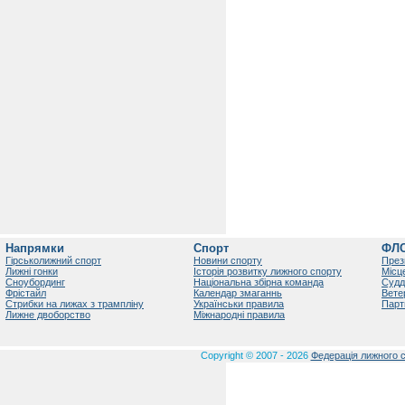
Напрямки
Спорт
ФЛ
Гірськолижний спорт
Новини спорту
През
Лижні гонки
Історія розвитку лижного спорту
Місц
Сноубординг
Національна збірна команда
Судд
Фрістайл
Календар змаганнь
Вете
Стрибки на лижах з трампліну
Українськи правила
Парт
Лижне двоборство
Міжнародні правила
Copyright © 2007 - 2026
Федерація лижного с