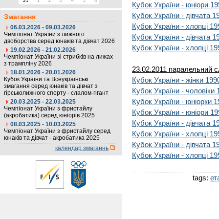
31
1
2
3
4
5
6
Кубок України - юніори 19
Кубок України - дівчата 1
Змагання
Кубок України - хлопці 19
06.03.2026 - 09.03.2026
Чемпіонат України з лижного
Кубок України - дівчата 1
двоборства серед юнаків та дівчат 2026
Кубок України - хлопці 19
19.02.2026 - 21.02.2026
Чемпіонат України зі стрибків на лижах
з трампліну 2026
23.02.2011 паралельний 
18.01.2026 - 20.01.2026
Кубок України та Всеукраїнські
Кубок України - жінки 1990
змагання серед юнаків та дівчат з
Кубок України - чоловіки 1
гірськолижного спорту - слалом-гігант
Кубок України - юніорки 1
20.03.2025 - 22.03.2025
Чемпіонат України з фристайлу
Кубок України - юніори 19
(акробатика) серед юніорів 2025
Кубок України - дівчата 1
08.03.2025 - 10.03.2025
Чемпіонат України з фристайлу серед
Кубок України - хлопці 19
юнаків та дівчат - акробатика 2025
Кубок України - дівчата 1
календар змаганнь
Кубок України - хлопці 19
tags:
ет