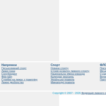
Напрямки
Спорт
ФЛ
Гірськолижний спорт
Новини спорту
През
Лижні гонки
Історія розвитку лижного спорту
Місц
Сноубординг
Національна збірна команда
Судд
Фрістайл
Календар змаганнь
Вете
Стрибки на лижах з трампліну
Українськи правила
Парт
Лижне двоборство
Міжнародні правила
Copyright © 2007 - 2026
Федерація лижного с