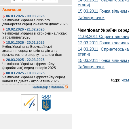
31
1
2
3
4
5
6
етапи)
Змагання
15.03.2011 Гонка вільним 
06.03.2026 - 09.03.2026
Таблиця очок
Чемпіонат України з лижного
двоборства серед юнаків та дівчат 2026
19.02.2026 - 21.02.2026
Чемпіонат України серед
Чемпіонат України зі стрибків на лижах
11.03.2011 Спринт вільни
з трампліну 2026
12.03.2011 Гонка класични
18.01.2026 - 20.01.2026
Кубок України та Всеукраїнські
14.03.2011 Спринтерськ
змагання серед юнаків та дівчат з
етапи)
гірськолижного спорту - слалом-гігант
20.03.2025 - 22.03.2025
15.03.2011 Гонка вільним 
Чемпіонат України з фристайлу
Таблиця очок
(акробатика) серед юніорів 2025
08.03.2025 - 10.03.2025
Чемпіонат України з фристайлу серед
tags:
чем
юнаків та дівчат - акробатика 2025
календар змаганнь