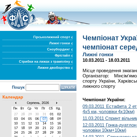
Чемпіонат Укра
Гірськолижний спорт
Лижні гонки
чемпіонат сере
Сноубординг
Лижні гонки
Фрістайл
10.03.2011 - 18.03.2011
Стрибки на лижах з трампліну
Лижне двоборство
Місце проведення змаганн
Організатор: Мінсім'я
спорту України, Харківс
лижного спорту
Пошук
Календар
Чемпіонат України:
Серпень, 2026
09.03.2011 Естафета 2 е
Пн
Вт
Ср
Чт
Пт
Сб
Нд
4х5 км, чоловіки 4х10км)
27
28
29
30
31
01
02
11.03.2011 Спринт вільни
03
04
05
06
07
08
09
10
11
12
13
14
15
16
12.03.2011 Гонка-дуатлон
17
18
19
20
21
22
23
чоловіки 10км+10км)
24
25
26
27
28
29
30
14.03.2011 Спринтерськ