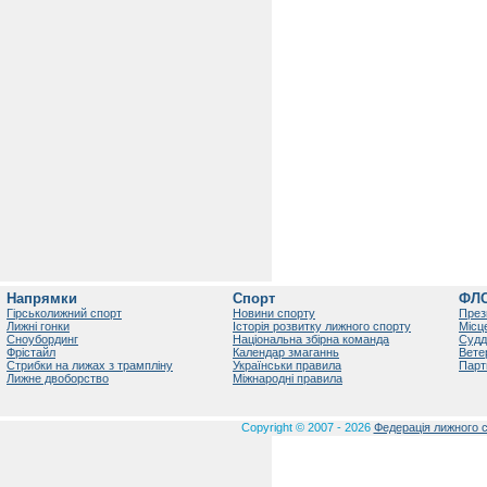
Напрямки
Спорт
ФЛ
Гірськолижний спорт
Новини спорту
През
Лижні гонки
Історія розвитку лижного спорту
Місц
Сноубординг
Національна збірна команда
Судд
Фрістайл
Календар змаганнь
Вете
Стрибки на лижах з трампліну
Українськи правила
Парт
Лижне двоборство
Міжнародні правила
Copyright © 2007 - 2026
Федерація лижного с