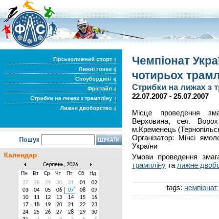
Чемпіонат Укра
Гірськолижний спорт
Лижні гонки
чотирьох трамл
Сноубординг
Стрибки на лижах з 
Фрістайл
22.07.2007 - 25.07.2007
Стрибки на лижах з трампліну
Лижне двоборство
Місце проведення зма
Верховина, сел. Ворохт
м.Кременець (Тернопільс
Організатор: Мінсі ямо
Пошук
України
Календар
Умови проведення змага
трампліну
та
лижне двоб
Серпень, 2026
Пн
Вт
Ср
Чт
Пт
Сб
Нд
27
28
29
30
31
01
02
tags:
чемпіонат
03
04
05
06
07
08
09
10
11
12
13
14
15
16
17
18
19
20
21
22
23
24
25
26
27
28
29
30