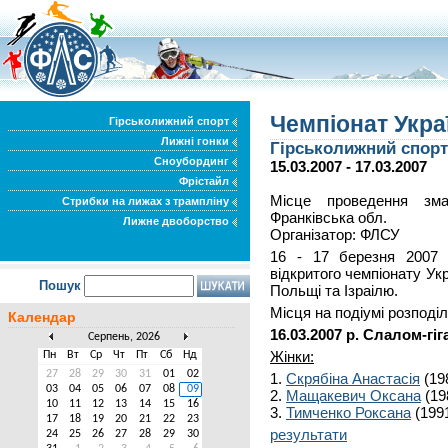
Чемпіонат Укра
Гірськолижний спорт
Лижні гонки
Гірськолижний спорт
Сноубординг
15.03.2007 - 17.03.2007
Фрістайл
Місце проведення зма
Стрибки на лижах з трампліну
Франківська обл.
Лижне двоборство
Організатор: ФЛСУ
16 - 17 березня 2007 
відкритого чемпіонату Ук
Пошук
Польщі та Ізраілю.
Місця на подіумі розподі
Календар
16.03.2007 р. Слалом-гіг
Серпень, 2026
Жінки:
Пн
Вт
Ср
Чт
Пт
Сб
Нд
27
28
29
30
31
01
02
1.
Скрябіна Анастасія
(19
03
04
05
06
07
08
09
2.
Мащакевич Оксана
(19
10
11
12
13
14
15
16
3.
Тимченко Роксана
(1991
17
18
19
20
21
22
23
результати
24
25
26
27
28
29
30