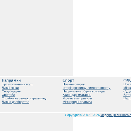
Напрямки
Спорт
ФЛ
Гірськолижний спорт
Новини спорту
През
Лижні гонки
Історія розвитку лижного спорту
Місц
Сноубординг
Національна збірна команда
Судд
Фрістайл
Календар змаганнь
Вете
Стрибки на лижах з трампліну
Українськи правила
Парт
Лижне двоборство
Міжнародні правила
Copyright © 2007 - 2026
Федерація лижного с