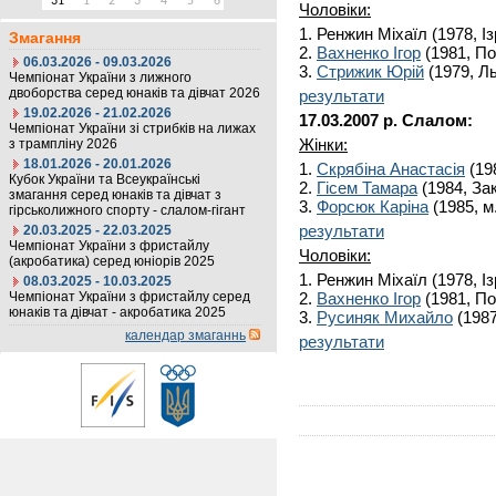
31
1
2
3
4
5
6
Чоловіки:
1. Ренжин Міхаїл (1978, Із
Змагання
2.
Вахненко Ігор
(1981, По
06.03.2026 - 09.03.2026
3.
Стрижик Юрій
(1979, Ль
Чемпіонат України з лижного
двоборства серед юнаків та дівчат 2026
результати
19.02.2026 - 21.02.2026
17.03.2007 р. Слалом:
Чемпіонат України зі стрибків на лижах
Жінки:
з трампліну 2026
18.01.2026 - 20.01.2026
1.
Скрябіна Анастасія
(19
Кубок України та Всеукраїнські
2.
Гісем Тамара
(1984, Зак
змагання серед юнаків та дівчат з
3.
Форсюк Каріна
(1985, м
гірськолижного спорту - слалом-гігант
результати
20.03.2025 - 22.03.2025
Чемпіонат України з фристайлу
Чоловіки:
(акробатика) серед юніорів 2025
1. Ренжин Міхаїл (1978, Із
08.03.2025 - 10.03.2025
Чемпіонат України з фристайлу серед
2.
Вахненко Ігор
(1981, По
юнаків та дівчат - акробатика 2025
3.
Русиняк Михайло
(1987
календар змаганнь
результати